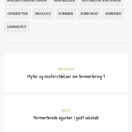
MÆLKESYREBAKTERIER
MIRABELLER
NATURLIGE BAKTERIER
OPSKRIFTER
ØKOLOGI
SOMMER
SUND MAD
SUNDHED
USPRØJTET
PREVIOUS
Myter og misforståelser om fermentering 1
NEXT
Fermenterede agurker i godt selskab