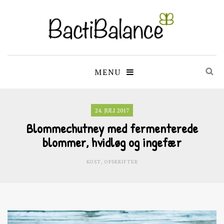
MENU
24. JULI 2017
Blommechutney med fermenterede
blommer, hvidløg og ingefær
KOST
,
OPSKRIFTER