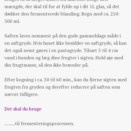
mængde, der skal til for at fylde op i dit 1L glas, så det
dækker den fermenterede blanding. Regn med ca. 250-
300 ml.
Saften laves nemmest på den gode gammeldags måde i
en saftgryde. Hvis huset ikke besidder en saftgryde, så kan
det også nemt gøres i en pastagryde. Tilsæt 3 til 4 cm
vand i bunden og læg dine frugter i sigten. Hold øje med
din frugtmasse, så den ikke brænder på.
Efter kogning i ca. 30 til 60 min., kan du fjerne sigten med
frugten fra gryden og derefter reducere på saften som
nævnt tidligere.
Det skal du bruge
……..til fermenteringsprocessen.