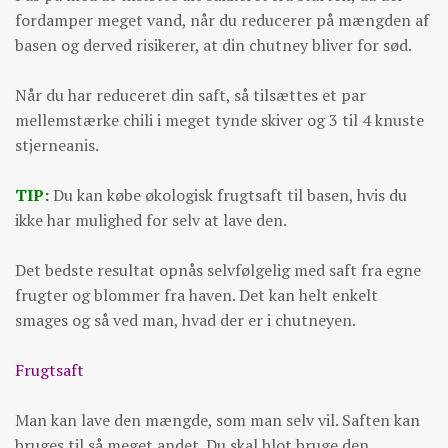
fordamper meget vand, når du reducerer på mængden af
basen og derved risikerer, at din chutney bliver for sød.
Når du har reduceret din saft, så tilsættes et par
mellemstærke chili i meget tynde skiver og 3 til 4 knuste
stjerneanis.
TIP:
Du kan købe økologisk frugtsaft til basen, hvis du
ikke har mulighed for selv at lave den.
Det bedste resultat opnås selvfølgelig med saft fra egne
frugter og blommer fra haven. Det kan helt enkelt
smages og så ved man, hvad der er i chutneyen.
Frugtsaft
Man kan lave den mængde, som man selv vil. Saften kan
bruges til så meget andet. Du skal blot bruge den