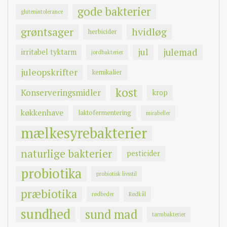
gode bakterier
glutenintolerance
grøntsager
hvidløg
herbicider
jul
julemad
irritabel tyktarm
jordbakterier
juleopskrifter
kemikalier
kost
Konserveringsmidler
krop
køkkenhave
laktofermentering
mirabeller
mælkesyrebakterier
naturlige bakterier
pesticider
probiotika
probiotisk livsstil
præbiotika
rødbeder
Rødkål
sundhed
sund mad
tarmbakterier