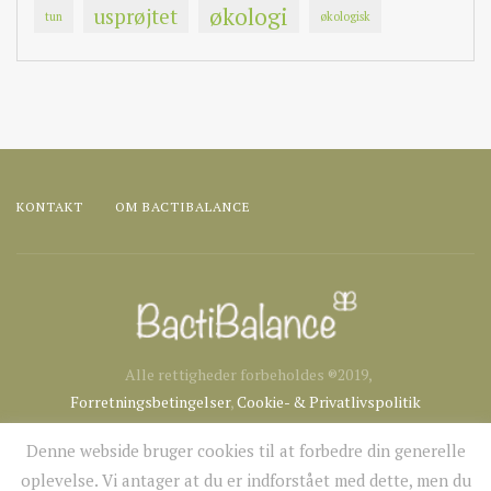
økologi
usprøjtet
tun
økologisk
KONTAKT
OM BACTIBALANCE
Alle rettigheder forbeholdes ®2019,
Forretningsbetingelser
,
Cookie- & Privatlivspolitik
Denne webside bruger cookies til at forbedre din generelle
oplevelse. Vi antager at du er indforstået med dette, men du