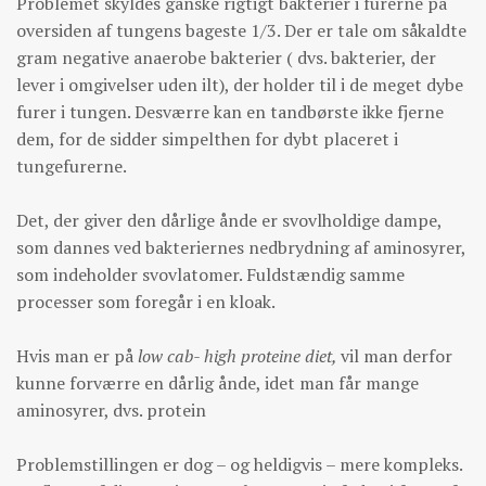
Problemet skyldes ganske rigtigt bakterier i furerne på
oversiden af tungens bageste 1/3. Der er tale om såkaldte
gram negative anaerobe bakterier ( dvs. bakterier, der
lever i omgivelser uden ilt), der holder til i de meget dybe
furer i tungen. Desværre kan en tandbørste ikke fjerne
dem, for de sidder simpelthen for dybt placeret i
tungefurerne.
Det, der giver den dårlige ånde er svovlholdige dampe,
som dannes ved bakteriernes nedbrydning af aminosyrer,
som indeholder svovlatomer. Fuldstændig samme
processer som foregår i en kloak.
Hvis man er på
low cab- high proteine diet,
vil man derfor
kunne forværre en dårlig ånde, idet man får mange
aminosyrer, dvs. protein
Problemstillingen er dog – og heldigvis – mere kompleks.