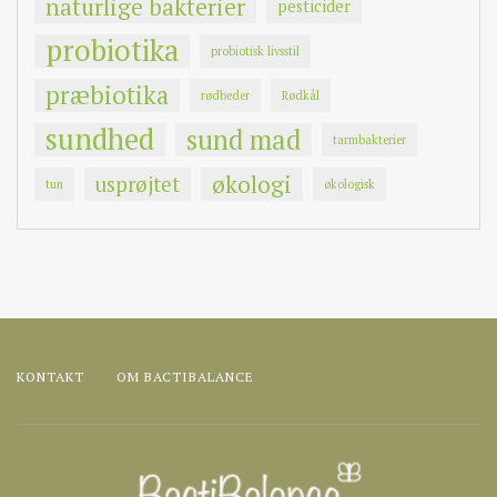
naturlige bakterier
pesticider
probiotika
probiotisk livsstil
præbiotika
rødbeder
Rødkål
sundhed
sund mad
tarmbakterier
økologi
usprøjtet
tun
økologisk
KONTAKT
OM BACTIBALANCE