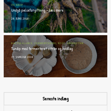
OG KROP
Undgå pølseforgiftning – læs mere
28. JUNI 2018
BACTIBALANCE, FERMENTERING, KOST, OPSKRIFTER
Tundip med fermenteret citron og hvidløg
13. JANUAR 2018
Seneste indlæg