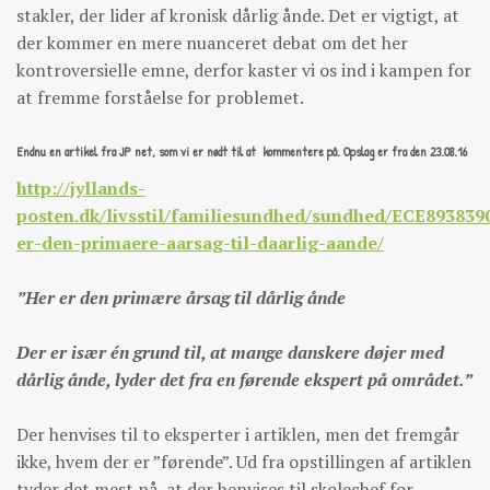
stakler, der lider af kronisk dårlig ånde. Det er vigtigt, at
der kommer en mere nuanceret debat om det her
kontroversielle emne, derfor kaster vi os ind i kampen for
at fremme forståelse for problemet.
Endnu en artikel fra JP net, som vi er nødt til at kommentere på. Opslag er fra den 23.08.16
http://jyllands-
posten.dk/livsstil/familiesundhed/sundhed/ECE893839
er-den-primaere-aarsag-til-daarlig-aande/
”Her er den primære årsag til dårlig ånde
Der er især én grund til, at mange danskere døjer med
dårlig ånde, lyder det fra en førende ekspert på området.”
Der henvises til to eksperter i artiklen, men det fremgår
ikke, hvem der er ”førende”. Ud fra opstillingen af artiklen
tyder det mest på, at der henvises til skolechef for