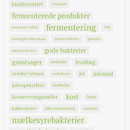
biodiversitet
Chokolade
fermenterede produkter
fermentering
fisk
fermenteret rødkål
forebyggelse børneeksem
gavnlige bakterier
glutenfrit
gode bakterier
glutenintolerance
grøntsager
hvidløg
herbicider
jul
julemad
irritabel tyktarm
jordbakterier
juleopskrifter
kemikalier
kost
Konserveringsmidler
krop
køkkenhave
laktofermentering
mirabeller
mælkesyrebakterier