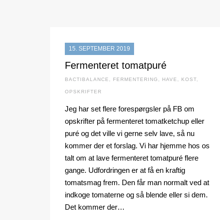
15. SEPTEMBER 2019
Fermenteret tomatpuré
BACTIBALANCE
,
FERMENTERING
,
HAVE
,
KOST
,
OPSKRIFTER
Jeg har set flere forespørgsler på FB om
opskrifter på fermenteret tomatketchup eller
puré og det ville vi gerne selv lave, så nu
kommer der et forslag. Vi har hjemme hos os
talt om at lave fermenteret tomatpuré flere
gange. Udfordringen er at få en kraftig
tomatsmag frem. Den får man normalt ved at
indkoge tomaterne og så blende eller si dem.
Det kommer der…