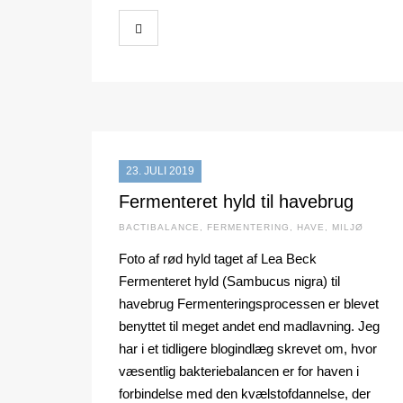
23. JULI 2019
Fermenteret hyld til havebrug
BACTIBALANCE
,
FERMENTERING
,
HAVE
,
MILJØ
Foto af rød hyld taget af Lea Beck
Fermenteret hyld (Sambucus nigra) til
havebrug Fermenteringsprocessen er blevet
benyttet til meget andet end madlavning. Jeg
har i et tidligere blogindlæg skrevet om, hvor
væsentlig bakteriebalancen er for haven i
forbindelse med den kvælstofdannelse, der