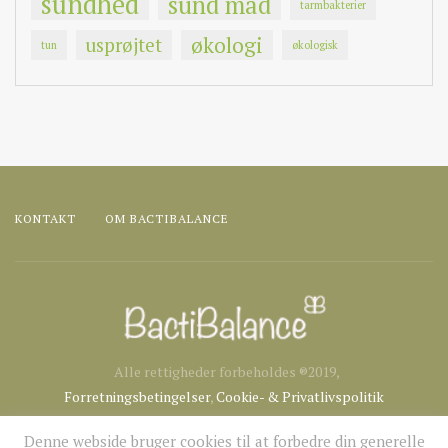
sundhed
sund mad
tarmbakterier
økologi
usprøjtet
tun
økologisk
KONTAKT
OM BACTIBALANCE
Alle rettigheder forbeholdes ®2019,
Forretningsbetingelser
,
Cookie- & Privatlivspolitik
Denne webside bruger cookies til at forbedre din generelle