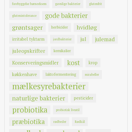
forebyggelse børneeksem
gavnlige bakterier
glutenfrit
gode bakterier
glutenintolerance
grøntsager
hvidløg
herbicider
jul
julemad
irritabel tyktarm
jordbakterier
juleopskrifter
kemikalier
kost
Konserveringsmidler
krop
køkkenhave
laktofermentering
mirabeller
mælkesyrebakterier
naturlige bakterier
pesticider
probiotika
probiotisk livsstil
præbiotika
rødbeder
Rødkål