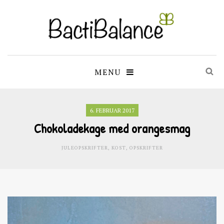
MENU
6. FEBRUAR 2017
Chokoladekage med orangesmag
JULEOPSKRIFTER
,
KOST
,
OPSKRIFTER