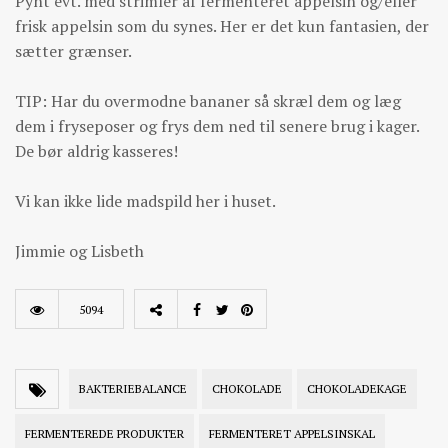
Pynt evt. med strimler af fermenteret appelsin og/eller
frisk appelsin som du synes. Her er det kun fantasien, der
sætter grænser.
TIP: Har du overmodne bananer så skræl dem og læg
dem i fryseposer og frys dem ned til senere brug i kager.
De bør aldrig kasseres!
Vi kan ikke lide madspild her i huset.
Jimmie og Lisbeth
5094
BAKTERIEBALANCE
CHOKOLADE
CHOKOLADEKAGE
FERMENTEREDE PRODUKTER
FERMENTERET APPELSINSKAL