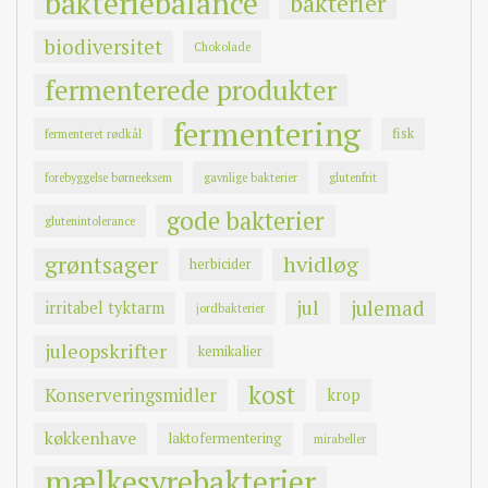
bakteriebalance
bakterier
biodiversitet
Chokolade
fermenterede produkter
fermentering
fisk
fermenteret rødkål
forebyggelse børneeksem
gavnlige bakterier
glutenfrit
gode bakterier
glutenintolerance
grøntsager
hvidløg
herbicider
jul
julemad
irritabel tyktarm
jordbakterier
juleopskrifter
kemikalier
kost
Konserveringsmidler
krop
køkkenhave
laktofermentering
mirabeller
mælkesyrebakterier