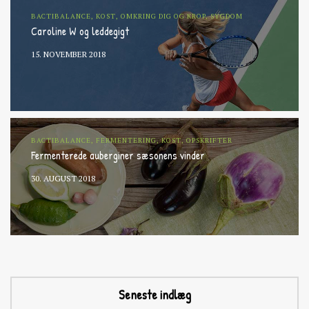
BACTIBALANCE, KOST, OMKRING DIG OG KROP, SYGDOM
Caroline W og leddegigt
15. NOVEMBER 2018
BACTIBALANCE, FERMENTERING, KOST, OPSKRIFTER
Fermenterede auberginer sæsonens vinder
30. AUGUST 2018
Seneste indlæg