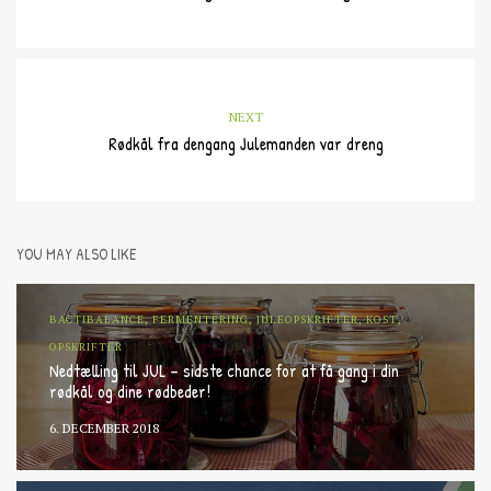
NEXT
Rødkål fra dengang Julemanden var dreng
YOU MAY ALSO LIKE
BACTIBALANCE, FERMENTERING, JULEOPSKRIFTER, KOST,
OPSKRIFTER
Nedtælling til JUL – sidste chance for at få gang i din
rødkål og dine rødbeder!
6. DECEMBER 2018