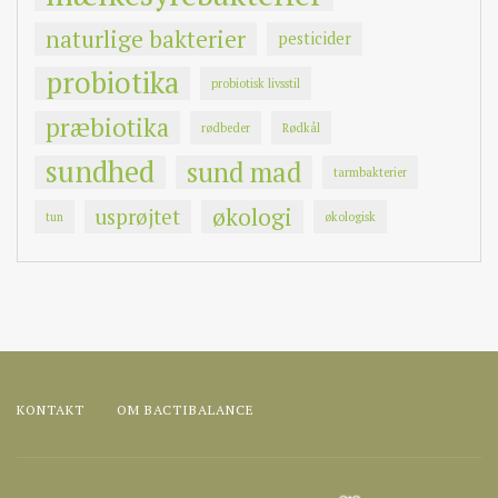
naturlige bakterier
pesticider
probiotika
probiotisk livsstil
præbiotika
rødbeder
Rødkål
sundhed
sund mad
tarmbakterier
økologi
usprøjtet
tun
økologisk
KONTAKT
OM BACTIBALANCE