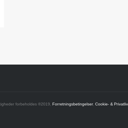
ttigheder forbeholdes ®2019,
Forretningsbetingelser
,
Cookie- & Privatliv