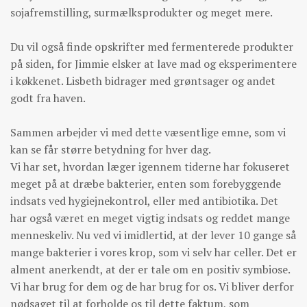
sojafremstilling, surmælksprodukter og meget mere.
Du vil også finde opskrifter med fermenterede produkter
på siden, for Jimmie elsker at lave mad og eksperimentere
i køkkenet. Lisbeth bidrager med grøntsager og andet
godt fra haven.
Sammen arbejder vi med dette væsentlige emne, som vi
kan se får større betydning for hver dag.
Vi har set, hvordan læger igennem tiderne har fokuseret
meget på at dræbe bakterier, enten som forebyggende
indsats ved hygiejnekontrol, eller med antibiotika. Det
har også været en meget vigtig indsats og reddet mange
menneskeliv. Nu ved vi imidlertid, at der lever 10 gange så
mange bakterier i vores krop, som vi selv har celler. Det er
alment anerkendt, at der er tale om en positiv symbiose.
Vi har brug for dem og de har brug for os. Vi bliver derfor
nødsaget til at forholde os til dette faktum, som