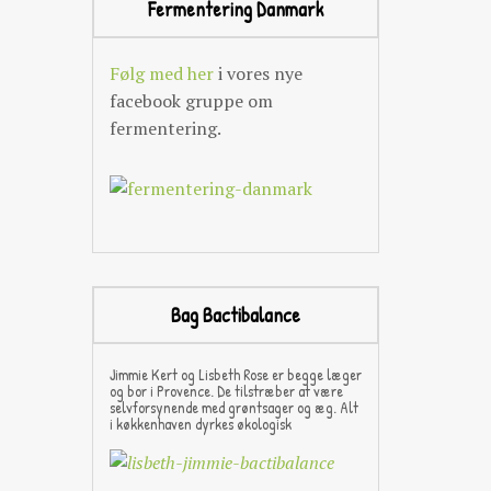
Fermentering Danmark
KONTAKT INFO
Følg med her
i vores nye
facebook gruppe om
fermentering.
Bag Bactibalance
Jimmie Kert og Lisbeth Rose er begge læger
og bor i Provence. De tilstræber at være
selvforsynende med grøntsager og æg. Alt
i køkkenhaven dyrkes økologisk