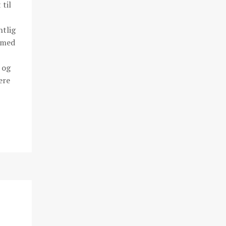
til
ntlig
e med
 og
ere