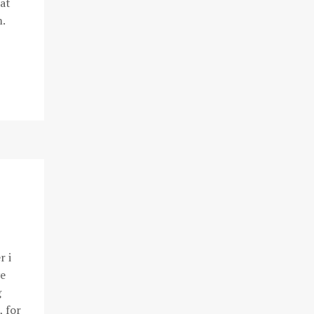
at
.
r i
ve
g
, for