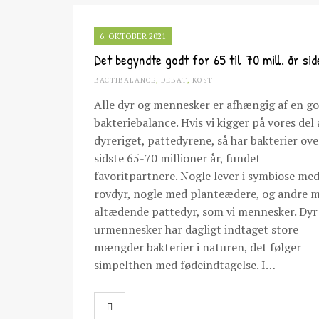
LÆS MERE
6. OKTOBER 2021
Det begyndte godt for 65 til 70 mill. år sid
BACTIBALANCE
,
DEBAT
,
KOST
Alle dyr og mennesker er afhængig af en g
bakteriebalance. Hvis vi kigger på vores del 
dyreriget, pattedyrene, så har bakterier ove
sidste 65-70 millioner år, fundet
favoritpartnere. Nogle lever i symbiose me
rovdyr, nogle med planteædere, og andre 
altædende pattedyr, som vi mennesker. Dyr
urmennesker har dagligt indtaget store
mængder bakterier i naturen, det følger
simpelthen med fødeindtagelse. I…