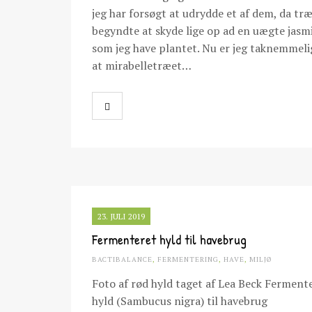
jeg har forsøgt at udrydde et af dem, da tr
begyndte at skyde lige op ad en uægte jasm
som jeg have plantet. Nu er jeg taknemmeli
at mirabelletræet…
23. JULI 2019
Fermenteret hyld til havebrug
BACTIBALANCE
,
FERMENTERING
,
HAVE
,
MILJØ
Foto af rød hyld taget af Lea Beck Ferment
hyld (Sambucus nigra) til havebrug