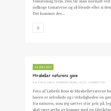
tomatsmag frem. Den får man normalt ved 
indkoge tomaterne og så blende eller si dem
Det kommer der…
24. JULI 2019
Mirabeller naturens gave
BACTIBALANCE
,
FERMENTERING
,
KOST
,
OPSKRIFTER
Foto af Lisbeth Rose © Mirabelletræerne he
haven er selvsåede og i virkeligheden en ga
fra naturen, som jeg sætter stor pris på. Je
skal være ærlig og komme med en tilståelse