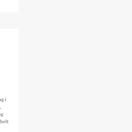
g i
,
og
 helt