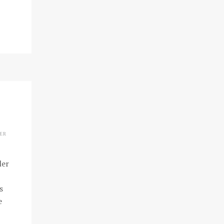
ER
ler
s
e