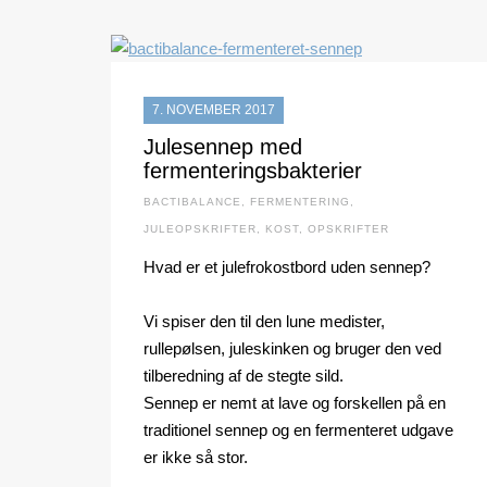
7. NOVEMBER 2017
Julesennep med
fermenteringsbakterier
BACTIBALANCE
,
FERMENTERING
,
JULEOPSKRIFTER
,
KOST
,
OPSKRIFTER
Hvad er et julefrokostbord uden sennep?
Vi spiser den til den lune medister,
rullepølsen, juleskinken og bruger den ved
tilberedning af de stegte sild.
Sennep er nemt at lave og forskellen på en
traditionel sennep og en fermenteret udgave
er ikke så stor.