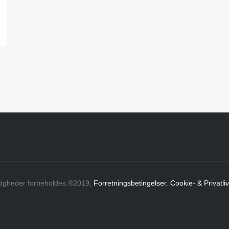
ttigheder forbeholdes ®2019,
Forretningsbetingelser
,
Cookie- & Privatliv