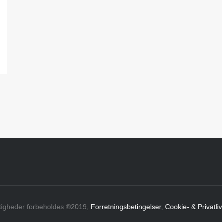
ttigheder forbeholdes ®2019,
Forretningsbetingelser
,
Cookie- & Privatliv