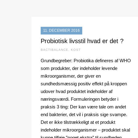
11. DECEMBER 2016
Probiotisk livsstil hvad er det ?
BACTIBALANCE
,
KOST
Grundbegreber: Probiotika defineres af WHO
som produkter, der indeholder levende
mikroorganismer, der giver en
sundhedsmæssig positiv effekt på kroppen
udover hvad produktet indeholder af
næringsværdi. Formuleringen betyder i
praksis 3 ting: Der kan være tale om andet
end bakterier, det vil i praksis sige svampe.
Det er ikke tilstrækkeligt at et produkt
indeholder mikroorganismer – produktet skal
kunne tilføje ”noget ekstra” til sundheden.