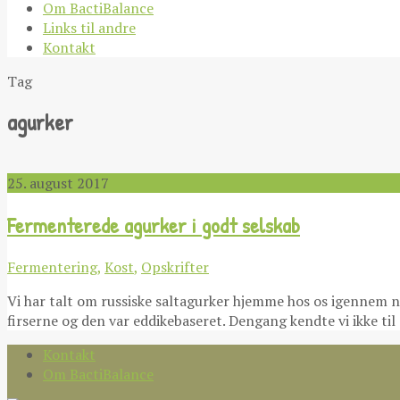
Om BactiBalance
Links til andre
Kontakt
Tag
agurker
25. august 2017
Fermenterede agurker i godt selskab
Fermentering
,
Kost
,
Opskrifter
Vi har talt om russiske saltagurker hjemme hos os igennem nogl
firserne og den var eddikebaseret. Dengang kendte vi ikke til 
Kontakt
Om BactiBalance