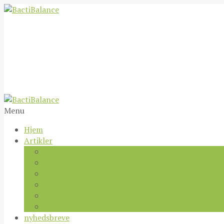
Menu
Hjem
Artikler
Anmeldelser
Kost
Debat
Krop & Omkring Dig
Opskrifter
Juleopskrifter
nyhedsbreve