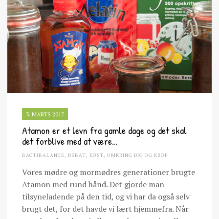
3. MARTS 2017
Atamon er et levn fra gamle dage og det skal
det forblive med at være…
BACTIBALANCE
,
DEBAT
,
KOST
,
OMKRING DIG OG KROP
Vores mødre og mormødres generationer brugte
Atamon med rund hånd. Det gjorde man
tilsyneladende på den tid, og vi har da også selv
brugt det, for det havde vi lært hjemmefra. Når