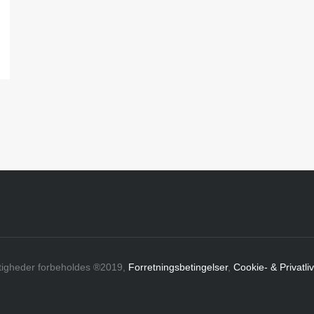
ttigheder forbeholdes ®2019,
Forretningsbetingelser
,
Cookie- & Privatliv