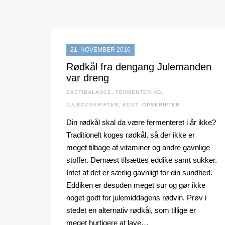
21. NOVEMBER 2016
Rødkål fra dengang Julemanden
var dreng
BACTIBALANCE
,
FERMENTERING
,
JULEOPSKRIFTER
,
KOST
,
OPSKRIFTER
Din rødkål skal da være fermenteret i år ikke?
Traditionelt koges rødkål, så der ikke er
meget tilbage af vitaminer og andre gavnlige
stoffer. Dernæst tilsættes eddike samt sukker.
Intet af det er særlig gavnligt for din sundhed.
Eddiken er desuden meget sur og gør ikke
noget godt for julemiddagens rødvin. Prøv i
stedet en alternativ rødkål, som tillige er
meget hurtigere at lave…