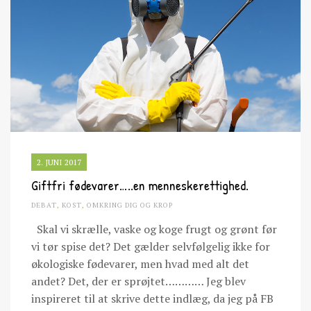
2. JUNI 2017
Giftfri fødevarer…..en menneskerettighed.
DEBAT
,
KOST
,
OMKRING DIG OG KROP
Skal vi skrælle, vaske og koge frugt og grønt før
vi tør spise det? Det gælder selvfølgelig ikke for
økologiske fødevarer, men hvad med alt det
andet? Det, der er sprøjtet………… Jeg blev
inspireret til at skrive dette indlæg, da jeg på FB