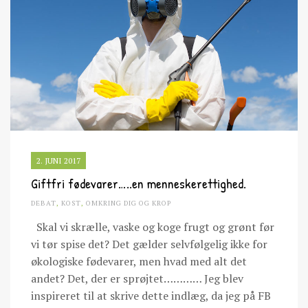
2. JUNI 2017
Giftfri fødevarer…..en menneskerettighed.
DEBAT
,
KOST
,
OMKRING DIG OG KROP
Skal vi skrælle, vaske og koge frugt og grønt før
vi tør spise det? Det gælder selvfølgelig ikke for
økologiske fødevarer, men hvad med alt det
andet? Det, der er sprøjtet………… Jeg blev
inspireret til at skrive dette indlæg, da jeg på FB