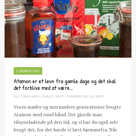
3. MARTS 2017
Atamon er et levn fra gamle dage og det skal
det forblive med at være…
BACTIBALANCE
,
DEBAT
,
KOST
,
OMKRING DIG OG KROP
Vores mødre og mormødres generationer brugte
Atamon med rund hånd. Det gjorde man
tilsyneladende på den tid, og vi har da også selv
brugt det, for det havde vi lært hjemmefra. Når