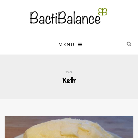
MENU
TAG
Kefir