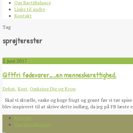
Om BactiBalance
Links til andre
Kontakt
Tag
sprøjterester
2. juni 2017
Giftfri fødevarer…..en menneskerettighed.
Debat
,
Kost
,
Omkring Dig og Krop
Skal vi skrælle, vaske og koge frugt og grønt før vi tør spi
blev inspireret til at skrive dette indlæg, da jeg på FB læs
Kontakt
Om BactiBalance