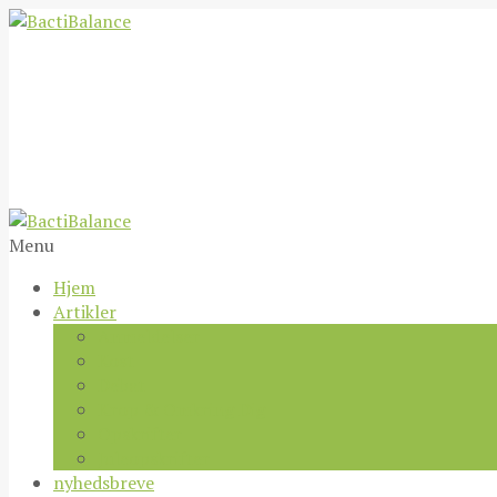
Menu
Hjem
Artikler
Anmeldelser
Kost
Debat
Krop & Omkring Dig
Opskrifter
Juleopskrifter
nyhedsbreve