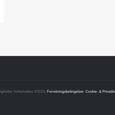
ttigheder forbeholdes ®2019,
Forretningsbetingelser
,
Cookie- & Privatliv