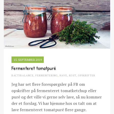
15. SEPTEMBER 2019
Fermenteret tomatpuré
BACTIBALANCE
,
FERMENTERING
,
HAVE
,
KOST
,
OPSKRIFTER
Jeg har set flere forespørgsler på FB om
opskrifter på fermenteret tomatketchup eller
puré og det ville vi gerne selv lave, så nu kommer
der et forslag. Vi har hjemme hos os talt om at
lave fermenteret tomatpuré flere gange.