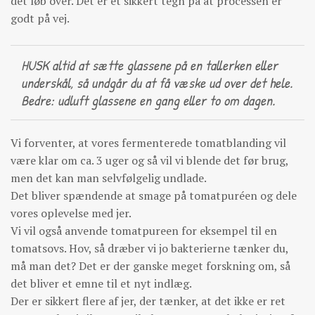
det løb over. Det er et sikkert tegn på at processen er
godt på vej.
HUSK altid at sætte glassene på en tallerken eller
underskål, så undgår du at få væske ud over det hele.
Bedre: udluft glassene en gang eller to om dagen.
Vi forventer, at vores fermenterede tomatblanding vil
være klar om ca. 3 uger og så vil vi blende det før brug,
men det kan man selvfølgelig undlade.
Det bliver spændende at smage på tomatpuréen og dele
vores oplevelse med jer.
Vi vil også anvende tomatpureen for eksempel til en
tomatsovs. Hov, så dræber vi jo bakterierne tænker du,
må man det? Det er der ganske meget forskning om, så
det bliver et emne til et nyt indlæg.
Der er sikkert flere af jer, der tænker, at det ikke er ret