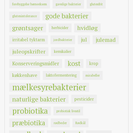
forebyggelse børneeksem
gavnlige bakterier
glutenfrit
gode bakterier
glutenintolerance
grøntsager
hvidløg
herbicider
jul
julemad
irritabel tyktarm
jordbakterier
juleopskrifter
kemikalier
kost
Konserveringsmidler
krop
køkkenhave
laktofermentering
mirabeller
mælkesyrebakterier
naturlige bakterier
pesticider
probiotika
probiotisk livsstil
præbiotika
rødbeder
Rødkål