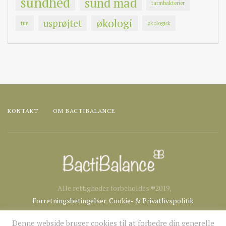
sundhed
sund mad
tarmbakterier
økologi
usprøjtet
tun
økologisk
KONTAKT
OM BACTIBALANCE
Alle rettigheder forbeholdes ®2019,
Forretningsbetingelser
,
Cookie- & Privatlivspolitik
Denne webside bruger cookies til at forbedre din generelle