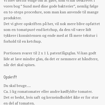
Vi blev derfor enige om at gøre, som vi har beskrevet i
vores bog ” Sund med dine gode bakterier”, nemlig følge
en to-steps procedure, som man kan anvende til mange
produkter.
Det vi giver opskriften på her, vil nok mere blive opfattet
som en tomatpuré end ketchup, da den vil være lidt
tykkere i konsistensen og ende med at få mere tekstur i
forhold til en ketchup.
Portionen svarer til 2 x 1 L patentlågsglas. Vi kan godt
lide at lave mindre glas, da det er nemmere at håndtere,
når det skal spises.
Opskrift
Du skal bruge….
Ca. 5 kg romatomater eller andre kødfyldte tomater.
Det er bedst, hvis saft og kerneindholdet ikke er for stor
en del af tomaten.