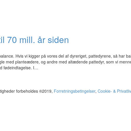
l 70 mill. år siden
ance. Hvis vi kigger på vores del af dyreriget, pattedyrene, så har bak
nogle med planteædere, og andre med altædende pattedyr, som vi menne
ed fødeindtagelse. I…
ttigheder forbeholdes ®2019,
Forretningsbetingelser
,
Cookie- & Privatliv