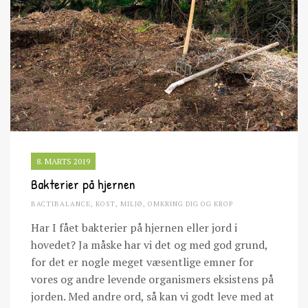
8. MARTS 2019
Bakterier på hjernen
BACTIBALANCE
,
KOST
,
MILJØ
,
OMKRING DIG OG KROP
Har I fået bakterier på hjernen eller jord i
hovedet? Ja måske har vi det og med god grund,
for det er nogle meget væsentlige emner for
vores og andre levende organismers eksistens på
jorden. Med andre ord, så kan vi godt leve med at