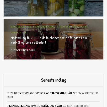
BACTIBALANCE, FERMENTERING, JULEOPSKRIFTER, KOST,
OPSKRIFTER
Nedtælling til JUL – sidste chance for at få gang i din
rødkål og dine rødbeder!
6. DECEMBER 2018
Seneste indlæg
DET BEGYNDTE GODT FOR 65 TIL 70 MILL. ÅR SIDEN
6. OKTOBER
2021
FERMENTERING SPØRGSMÅL OG SVAR
23. SEPTEMBER 2019