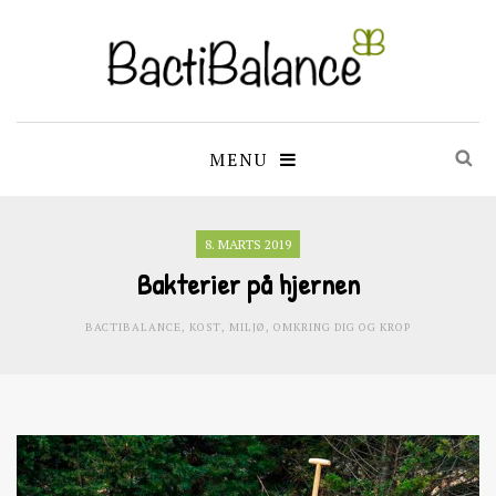
MENU
8. MARTS 2019
Bakterier på hjernen
BACTIBALANCE
,
KOST
,
MILJØ
,
OMKRING DIG OG KROP