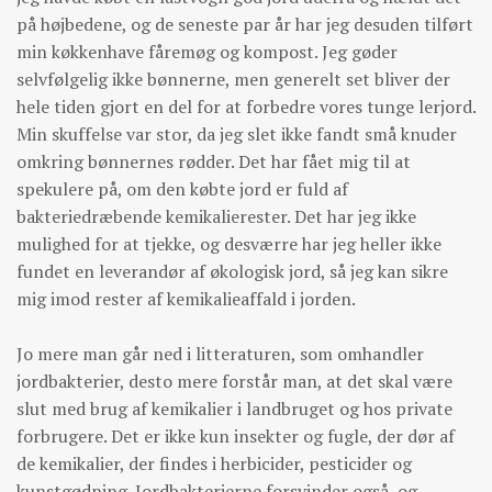
på højbedene, og de seneste par år har jeg desuden tilført
min køkkenhave fåremøg og kompost. Jeg gøder
selvfølgelig ikke bønnerne, men generelt set bliver der
hele tiden gjort en del for at forbedre vores tunge lerjord.
Min skuffelse var stor, da jeg slet ikke fandt små knuder
omkring bønnernes rødder. Det har fået mig til at
spekulere på, om den købte jord er fuld af
bakteriedræbende kemikalierester. Det har jeg ikke
mulighed for at tjekke, og desværre har jeg heller ikke
fundet en leverandør af økologisk jord, så jeg kan sikre
mig imod rester af kemikalieaffald i jorden.
Jo mere man går ned i litteraturen, som omhandler
jordbakterier, desto mere forstår man, at det skal være
slut med brug af kemikalier i landbruget og hos private
forbrugere. Det er ikke kun insekter og fugle, der dør af
de kemikalier, der findes i herbicider, pesticider og
kunstgødning. Jordbakterierne forsvinder også, og