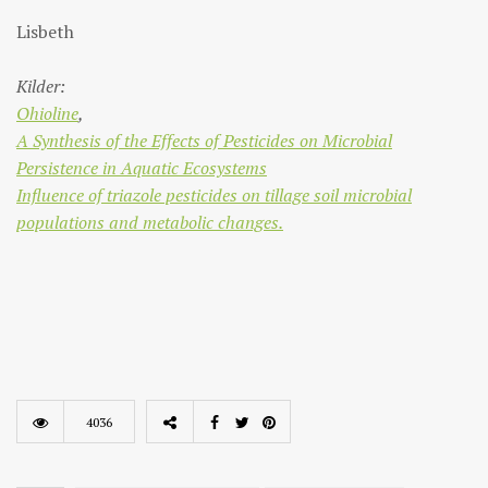
Lisbeth
Kilder:
Ohioline
,
A Synthesis of the Effects of Pesticides on Microbial
Persistence in Aquatic Ecosystems
Influence of triazole pesticides on tillage soil microbial
populations and metabolic changes.
4036