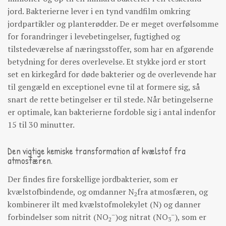
jord. Bakterierne lever i en tynd vandfilm omkring
jordpartikler og planterødder. De er meget overfølsomme
for forandringer i levebetingelser, fugtighed og
tilstedeværelse af næringsstoffer, som har en afgørende
betydning for deres overlevelse. Et stykke jord er stort
set en kirkegård for døde bakterier og de overlevende har
til gengæld en exceptionel evne til at formere sig, så
snart de rette betingelser er til stede. Når betingelserne
er optimale, kan bakterierne fordoble sig i antal indenfor
15 til 30 minutter.
Den vigtige kemiske transformation af kvælstof fra
atmosfæren.
Der findes fire forskellige jordbakterier, som er
kvælstofbindende, og omdanner N
fra atmosfæren, og
2
kombinerer ilt med kvælstofmolekylet (N) og danner
–
–
forbindelser som nitrit (NO
)og nitrat (NO
), som er
2
3