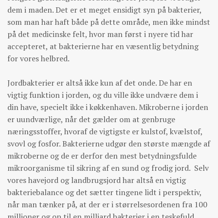
dem i maden. Det er et meget ensidigt syn på bakterier,
som man har haft både på dette område, men ikke mindst
på det medicinske felt, hvor man først i nyere tid har
accepteret, at bakterierne har en væsentlig betydning
for vores helbred.
Jordbakterier er altså ikke kun af det onde. De har en
vigtig funktion i jorden, og du ville ikke undvære dem i
din have, specielt ikke i køkkenhaven. Mikroberne i jorden
er uundværlige, når det gælder om at genbruge
næringsstoffer, hvoraf de vigtigste er kulstof, kvælstof,
svovl og fosfor. Bakterierne udgør den største mængde af
mikroberne og de er derfor den mest betydningsfulde
mikroorganisme til sikring af en sund og frodig jord. Selv
vores havejord og landbrugsjord har altså en vigtig
bakteriebalance og det sætter tingene lidt i perspektiv,
når man tænker på, at der er i størrelsesordenen fra 100
millioner og op til en milliard bakterier i en teskefuld