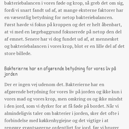
bakteriebalancen i vores føde og krop, så greb det om sig,
fordi vi snart fandt ud af, at mange eksterne faktorer har
en væsentlig betydning for netop bakteriebalancen.
Først havde vi fokus på kroppen og det er helt åbenbart,
at vi med en lægebaggrund fokuserede på netop den del
af emnet. Senere har vi dog fundet ud af, at mennesket
og bakteriebalancen i vores krop, blot er en lille del af det
store billede.
Bakterierne har en afgørende betydning for vores liv på
jorden
Der er ingen vej udenom det. Bakterierne har en
afgørende betydning for vores liv på jorden og ikke kun i
vores mad og vores krop, men omkring os og ikke mindst
i den jord, som vi dyrker for at få føde på bordet. Når vi
almindeligvis taler om bakterier i jorden, sker det ofte i
forbindelse med køkkenhygiejne og det vigtige i at
rengøre grøntsagerne ordentligt for jord, før vi bruger