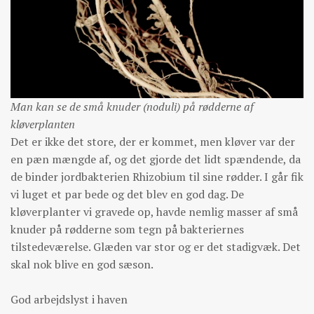
Man kan se de små knuder (noduli) på rødderne af
kløverplanten
Det er ikke det store, der er kommet, men kløver var der
en pæn mængde af, og det gjorde det lidt spændende, da
de binder jordbakterien Rhizobium til sine rødder. I går fik
vi luget et par bede og det blev en god dag. De
kløverplanter vi gravede op, havde nemlig masser af små
knuder på rødderne som tegn på bakteriernes
tilstedeværelse. Glæden var stor og er det stadigvæk. Det
skal nok blive en god sæson.
God arbejdslyst i haven