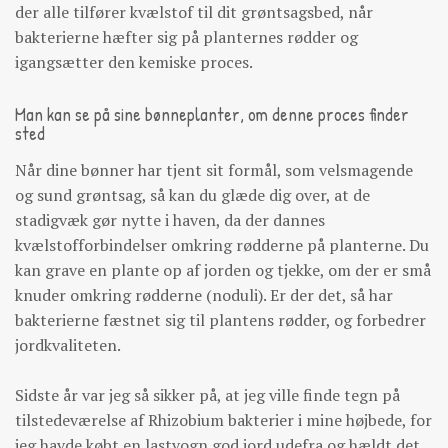
der alle tilfører kvælstof til dit grøntsagsbed, når
bakterierne hæfter sig på planternes rødder og
igangsætter den kemiske proces.
Man kan se på sine bønneplanter, om denne proces finder
sted
Når dine bønner har tjent sit formål, som velsmagende
og sund grøntsag, så kan du glæde dig over, at de
stadigvæk gør nytte i haven, da der dannes
kvælstofforbindelser omkring rødderne på planterne. Du
kan grave en plante op af jorden og tjekke, om der er små
knuder omkring rødderne (noduli). Er der det, så har
bakterierne fæstnet sig til plantens rødder, og forbedrer
jordkvaliteten.
Sidste år var jeg så sikker på, at jeg ville finde tegn på
tilstedeværelse af Rhizobium bakterier i mine højbede, for
jeg havde købt en lastvogn god jord udefra og hældt det