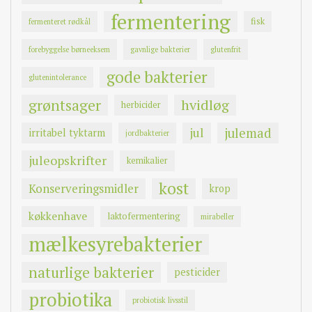
fermentering
fisk
fermenteret rødkål
forebyggelse børneeksem
gavnlige bakterier
glutenfrit
gode bakterier
glutenintolerance
grøntsager
hvidløg
herbicider
jul
julemad
irritabel tyktarm
jordbakterier
juleopskrifter
kemikalier
kost
Konserveringsmidler
krop
køkkenhave
laktofermentering
mirabeller
mælkesyrebakterier
naturlige bakterier
pesticider
probiotika
probiotisk livsstil