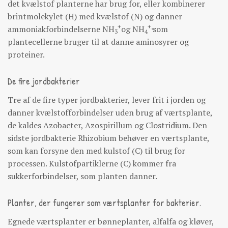
det kvælstof planterne har brug for, eller kombinerer
brintmolekylet (H) med kvælstof (N) og danner
+
+,
ammoniakforbindelserne NH
og NH
som
3
4
plantecellerne bruger til at danne aminosyrer og
proteiner.
De fire jordbakterier
Tre af de fire typer jordbakterier, lever frit i jorden og
danner kvælstofforbindelser uden brug af værtsplante,
de kaldes Azobacter, Azospirillum og Clostridium. Den
sidste jordbakterie Rhizobium behøver en værtsplante,
som kan forsyne den med kulstof (C) til brug for
processen. Kulstofpartiklerne (C) kommer fra
sukkerforbindelser, som planten danner.
Planter, der fungerer som værtsplanter for bakterier.
Egnede værtsplanter er bønneplanter, alfalfa og kløver,