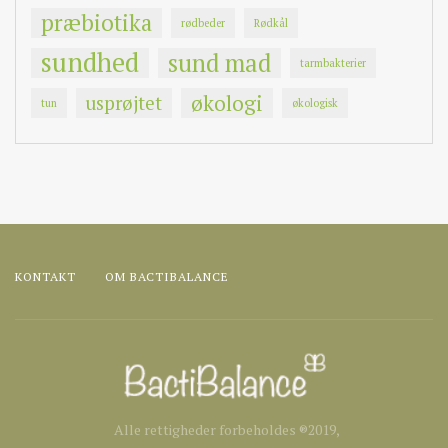
præbiotika
rødbeder
Rødkål
sundhed
sund mad
tarmbakterier
økologi
usprøjtet
tun
økologisk
KONTAKT
OM BACTIBALANCE
Alle rettigheder forbeholdes ®2019,