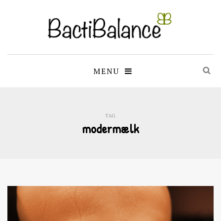
MENU
TAG
modermælk