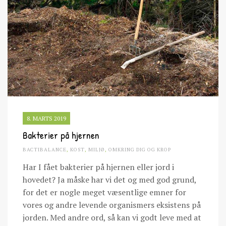
8. MARTS 2019
Bakterier på hjernen
BACTIBALANCE
,
KOST
,
MILJØ
,
OMKRING DIG OG KROP
Har I fået bakterier på hjernen eller jord i
hovedet? Ja måske har vi det og med god grund,
for det er nogle meget væsentlige emner for
vores og andre levende organismers eksistens på
jorden. Med andre ord, så kan vi godt leve med at