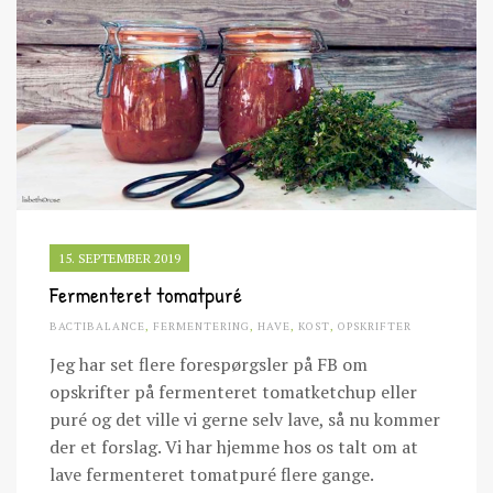
15. SEPTEMBER 2019
Fermenteret tomatpuré
BACTIBALANCE
,
FERMENTERING
,
HAVE
,
KOST
,
OPSKRIFTER
Jeg har set flere forespørgsler på FB om
opskrifter på fermenteret tomatketchup eller
puré og det ville vi gerne selv lave, så nu kommer
der et forslag. Vi har hjemme hos os talt om at
lave fermenteret tomatpuré flere gange.