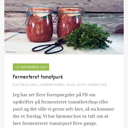
15. SEPTEMBER 2019
Fermenteret tomatpuré
BACTIBALANCE
,
FERMENTERING
,
HAVE
,
KOST
,
OPSKRIFTER
Jeg har set flere forespørgsler på FB om
opskrifter på fermenteret tomatketchup eller
puré og det ville vi gerne selv lave, så nu kommer
der et forslag. Vi har hjemme hos os talt om at
lave fermenteret tomatpuré flere gange.