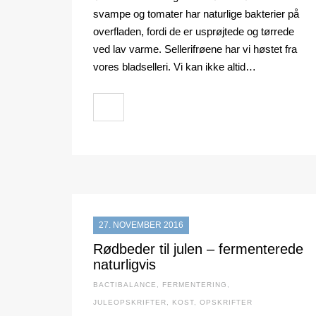
svampe og tomater har naturlige bakterier på
overfladen, fordi de er usprøjtede og tørrede
ved lav varme. Sellerifrøene har vi høstet fra
vores bladselleri. Vi kan ikke altid…
27. NOVEMBER 2016
Rødbeder til julen – fermenterede
naturligvis
BACTIBALANCE
,
FERMENTERING
,
JULEOPSKRIFTER
,
KOST
,
OPSKRIFTER