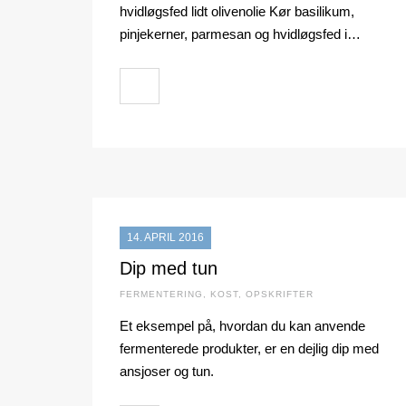
hvidløgsfed lidt olivenolie Kør basilikum,
pinjekerner, parmesan og hvidløgsfed i…
14. APRIL 2016
Dip med tun
FERMENTERING
,
KOST
,
OPSKRIFTER
Et eksempel på, hvordan du kan anvende
fermenterede produkter, er en dejlig dip med
ansjoser og tun.