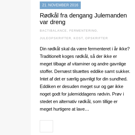
21. NOVEMBER 2016
Rødkål fra dengang Julemanden
var dreng
BACTIBALANCE
,
FERMENTERING
,
JULEOPSKRIFTER
,
KOST
,
OPSKRIFTER
Din rødkål skal da være fermenteret i år ikke?
Traditionelt koges rødkål, så der ikke er
meget tilbage af vitaminer og andre gavnlige
stoffer. Dernæst tilsættes eddike samt sukker.
Intet af det er særlig gavnligt for din sundhed.
Eddiken er desuden meget sur og gør ikke
noget godt for julemiddagens rødvin. Prøv i
stedet en alternativ rødkål, som tillige er
meget hurtigere at lave…