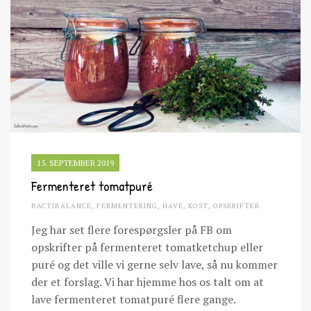
15. SEPTEMBER 2019
Fermenteret tomatpuré
BACTIBALANCE
,
FERMENTERING
,
HAVE
,
KOST
,
OPSKRIFTER
Jeg har set flere forespørgsler på FB om
opskrifter på fermenteret tomatketchup eller
puré og det ville vi gerne selv lave, så nu kommer
der et forslag. Vi har hjemme hos os talt om at
lave fermenteret tomatpuré flere gange.