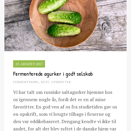
25. AUGUST 2017
Fermenterede agurker i godt selskab
FERMENTERING
,
KOST
,
OPSKRIFTER
Vi har talt om russiske saltagurker hjemme hos
os igennem nogle år, fordi det er en af mine
favoritter. En god ven af os fra studietiden gav os
en opskrift, som vi brugte tilbage i firserne og
den var eddikebaseret. Dengang kendte vi ikke til
andet, for alt der blev syltet i de danske hjem var