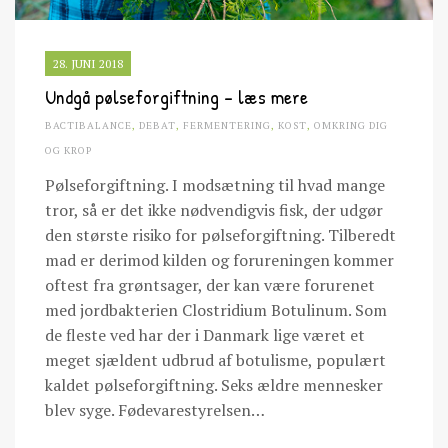
28. JUNI 2018
Undgå pølseforgiftning – læs mere
BACTIBALANCE
,
DEBAT
,
FERMENTERING
,
KOST
,
OMKRING DIG
OG KROP
Pølseforgiftning. I modsætning til hvad mange
tror, så er det ikke nødvendigvis fisk, der udgør
den største risiko for pølseforgiftning. Tilberedt
mad er derimod kilden og forureningen kommer
oftest fra grøntsager, der kan være forurenet
med jordbakterien Clostridium Botulinum. Som
de fleste ved har der i Danmark lige været et
meget sjældent udbrud af botulisme, populært
kaldet pølseforgiftning. Seks ældre mennesker
blev syge. Fødevarestyrelsen…