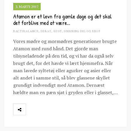
3. MARTS 2017
Atamon er et levn fra gamle dage og det skal
det forblive med at være…
BACTIBALANCE
,
DEBAT
,
KOST
,
OMKRING DIG OG KROP
Vores mødre og mormødres generationer brugte
Atamon med rund hånd. Det gjorde man
tilsyneladende på den tid, og vi har da også selv
brugt det, for det havde vi lært hjemmefra. Når
man lavede syltetøj eller agurker og asier eller
alt andet i samme stil, så blev glassene skyllet
grundigt indvendigt med Atamon. Dernæst
hældte man en pæn sjat i gryden eller i glasset,…