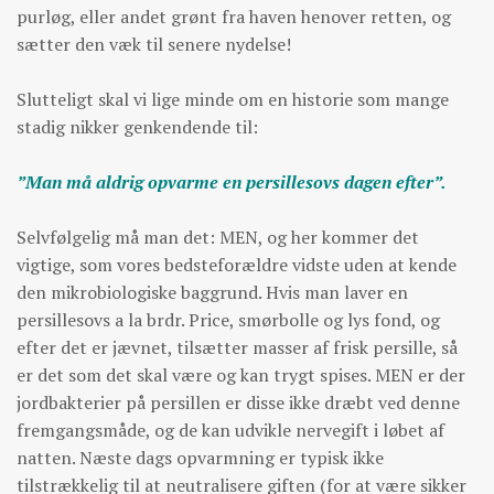
purløg, eller andet grønt fra haven henover retten, og
sætter den væk til senere nydelse!
Slutteligt skal vi lige minde om en historie som mange
stadig nikker genkendende til:
”Man må aldrig opvarme en persillesovs dagen efter”.
Selvfølgelig må man det: MEN, og her kommer det
vigtige, som vores bedsteforældre vidste uden at kende
den mikrobiologiske baggrund. Hvis man laver en
persillesovs a la brdr. Price, smørbolle og lys fond, og
efter det er jævnet, tilsætter masser af frisk persille, så
er det som det skal være og kan trygt spises. MEN er der
jordbakterier på persillen er disse ikke dræbt ved denne
fremgangsmåde, og de kan udvikle nervegift i løbet af
natten. Næste dags opvarmning er typisk ikke
tilstrækkelig til at neutralisere giften (for at være sikker