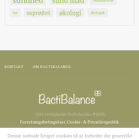
sundhed
sund mad
tarmbakterier
økologi
usprøjtet
tun
økologisk
KONTAKT
OM BACTIBALANCE
Alle rettigheder forbeholdes ®2019,
Forretningsbetingelser
,
Cookie- & Privatlivspolitik
Denne webside bruger cookies til at forbedre din generelle