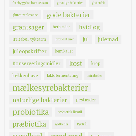
forebyggelse børneeksem
gavnlige bakterier
glutenfrit
gode bakterier
glutenintolerance
grøntsager
hvidløg
herbicider
jul
julemad
irritabel tyktarm
jordbakterier
juleopskrifter
kemikalier
kost
Konserveringsmidler
krop
køkkenhave
laktofermentering
mirabeller
mælkesyrebakterier
naturlige bakterier
pesticider
probiotika
probiotisk livsstil
præbiotika
rødbeder
Rødkål