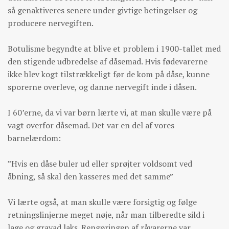
så genaktiveres senere under givtige betingelser og
producere nervegiften.
Botulisme begyndte at blive et problem i 1900-tallet med
den stigende udbredelse af dåsemad. Hvis fødevarerne
ikke blev kogt tilstrækkeligt før de kom på dåse, kunne
sporerne overleve, og danne nervegift inde i dåsen.
I 60’erne, da vi var børn lærte vi, at man skulle være på
vagt overfor dåsemad. Det var en del af vores
barnelærdom:
”Hvis en dåse buler ud eller sprøjter voldsomt ved
åbning, så skal den kasseres med det samme”
Vi lærte også, at man skulle være forsigtig og følge
retningslinjerne meget nøje, når man tilberedte sild i
lage og gravad laks. Rengøringen af råvarerne var