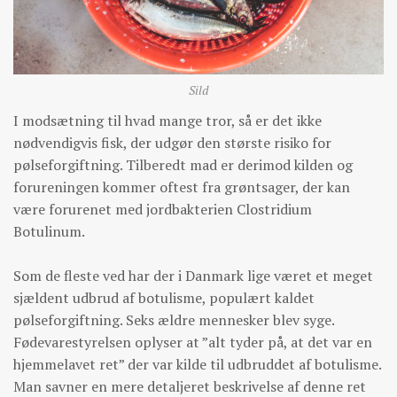
Sild
I modsætning til hvad mange tror, så er det ikke
nødvendigvis fisk, der udgør den største risiko for
pølseforgiftning. Tilberedt mad er derimod kilden og
forureningen kommer oftest fra grøntsager, der kan
være forurenet med jordbakterien Clostridium
Botulinum.
Som de fleste ved har der i Danmark lige været et meget
sjældent udbrud af botulisme, populært kaldet
pølseforgiftning. Seks ældre mennesker blev syge.
Fødevarestyrelsen oplyser at ”alt tyder på, at det var en
hjemmelavet ret” der var kilde til udbruddet af botulisme.
Man savner en mere detaljeret beskrivelse af denne ret