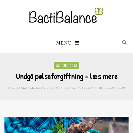
MENU
28. JUNI 2018
Undgå pølseforgiftning – læs mere
BACTIBALANCE
,
DEBAT
,
FERMENTERING
,
KOST
,
OMKRING DIG OG KROP