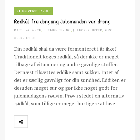
21. NOVEMBER 2016
Rødkål fra dengang Julemanden var dreng
BACTIBALANCE
,
FERMENTERING
,
JULEOPSKRIFTER
,
KOST
,
OPSKRIFTER
Din rødkål skal da være fermenteret i år ikke?
Traditionelt koges rødkål, så der ikke er meget
tilbage af vitaminer og andre gavnlige stoffer.
Dernæst tilsættes eddike samt sukker. Intet af
det er særlig gavnligt for din sundhed. Eddiken er
desuden meget sur og gør ikke noget godt for
julemiddagens rødvin. Prøv i stedet en alternativ
rødkål, som tillige er meget hurtigere at lave…