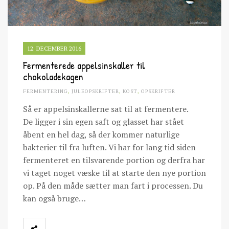
12. DECEMBER 2016
Fermenterede appelsinskaller til
chokoladekagen
FERMENTERING
,
JULEOPSKRIFTER
,
KOST
,
OPSKRIFTER
Så er appelsinskallerne sat til at fermentere.
De ligger i sin egen saft og glasset har stået
åbent en hel dag, så der kommer naturlige
bakterier til fra luften. Vi har for lang tid siden
fermenteret en tilsvarende portion og derfra har
vi taget noget væske til at starte den nye portion
op. På den måde sætter man fart i processen. Du
kan også bruge…