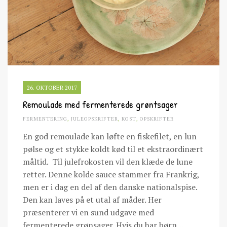
26. OKTOBER 2017
Remoulade med fermenterede grøntsager
FERMENTERING
,
JULEOPSKRIFTER
,
KOST
,
OPSKRIFTER
En god remoulade kan løfte en fiskefilet, en lun
pølse og et stykke koldt kød til et ekstraordinært
måltid. Til julefrokosten vil den klæde de lune
retter. Denne kolde sauce stammer fra Frankrig,
men er i dag en del af den danske nationalspise.
Den kan laves på et utal af måder. Her
præsenterer vi en sund udgave med
fermenterede grønsager. Hvis du har børn,…