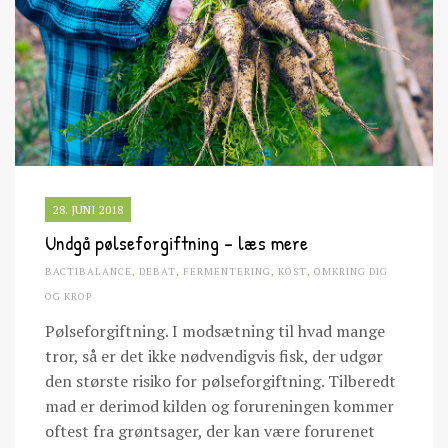
28. JUNI 2018
Undgå pølseforgiftning – læs mere
BACTIBALANCE
,
DEBAT
,
FERMENTERING
,
KOST
,
OMKRING DIG
OG KROP
Pølseforgiftning. I modsætning til hvad mange
tror, så er det ikke nødvendigvis fisk, der udgør
den største risiko for pølseforgiftning. Tilberedt
mad er derimod kilden og forureningen kommer
oftest fra grøntsager, der kan være forurenet