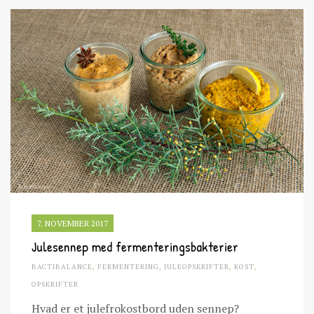
7. NOVEMBER 2017
Julesennep med fermenteringsbakterier
BACTIBALANCE
,
FERMENTERING
,
JULEOPSKRIFTER
,
KOST
,
OPSKRIFTER
Hvad er et julefrokostbord uden sennep?