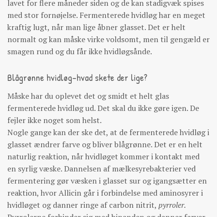
lavet for flere måneder siden og de kan stadigvæk spises
med stor fornøjelse. Fermenterede hvidløg har en meget
kraftig lugt, når man lige åbner glasset. Det er helt
normalt og kan måske virke voldsomt, men til gengæld er
smagen rund og du får ikke hvidløgsånde.
Blågrønne hvidløg-hvad skete der lige?
Måske har du oplevet det og smidt et helt glas
fermenterede hvidløg ud. Det skal du ikke gøre igen. De
fejler ikke noget som helst.
Nogle gange kan der ske det, at de fermenterede hvidløg i
glasset ændrer farve og bliver blågrønne. Det er en helt
naturlig reaktion, når hvidløget kommer i kontakt med
en syrlig væske. Dannelsen af mælkesyrebakterier ved
fermentering gør væsken i glasset sur og igangsætter en
reaktion, hvor Allicin går i forbindelse med aminosyrer i
hvidløget og danner ringe af carbon nitrit,
pyrroler.
Pyrrolerne forbinder sig med hinanden og danner farver.