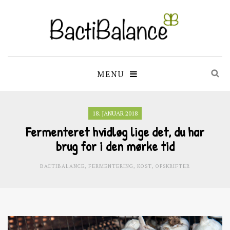
MENU
18. JANUAR 2018
Fermenteret hvidløg lige det, du har
brug for i den mørke tid
BACTIBALANCE
,
FERMENTERING
,
KOST
,
OPSKRIFTER