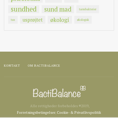
sundhed
sund mad
tarmbakterier
økologi
usprøjtet
tun
økologisk
KONTAKT
OM BACTIBALANCE
Alle rettigheder forbeholdes ®2019,
Forretningsbetingelser
,
Cookie- & Privatlivspolitik