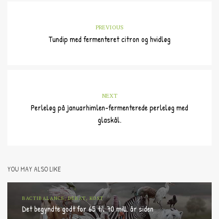
PREVIOUS
Tundip med fermenteret citron og hvidløg
NEXT
Perleløg på januarhimlen-fermenterede perleløg med
glaskål.
YOU MAY ALSO LIKE
BACTIBALANCE, DEBAT, KOST
Det begyndte godt for 65 til 70 mill. år siden