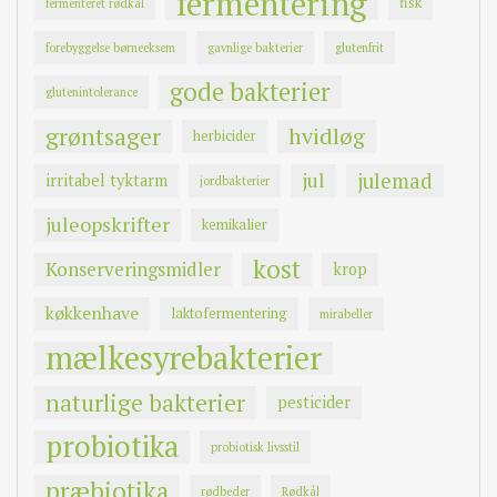
fermentering
fisk
fermenteret rødkål
forebyggelse børneeksem
gavnlige bakterier
glutenfrit
gode bakterier
glutenintolerance
grøntsager
hvidløg
herbicider
jul
julemad
irritabel tyktarm
jordbakterier
juleopskrifter
kemikalier
kost
Konserveringsmidler
krop
køkkenhave
laktofermentering
mirabeller
mælkesyrebakterier
naturlige bakterier
pesticider
probiotika
probiotisk livsstil
præbiotika
rødbeder
Rødkål