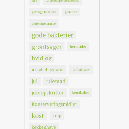
fisk
forebyggelse børneeksem
gavnlige bakterier
glutenfrit
glutenintolerance
gode bakterier
grøntsager
herbicider
hvidløg
irritabel tyktarm
jordbakterier
jul
julemad
juleopskrifter
kemikalier
Konserveringsmidler
kost
krop
køkkenhave