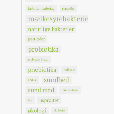
laktofermentering
mirabeller
mælkesyrebakterier
naturlige bakterier
pesticider
probiotika
probiotisk livsstil
præbiotika
rødbeder
sundhed
Rødkål
sund mad
tarmbakterier
usprøjtet
tun
økologi
økologisk