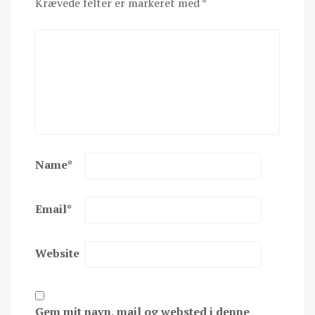
Krævede felter er markeret med
*
Name
*
Email
*
Website
Gem mit navn, mail og websted i denne