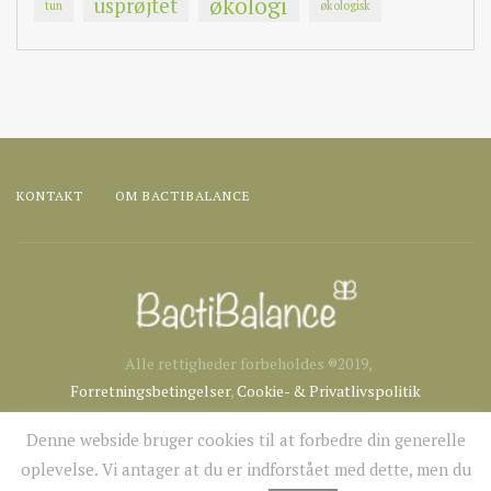
økologi
usprøjtet
tun
økologisk
KONTAKT
OM BACTIBALANCE
Alle rettigheder forbeholdes ®2019,
Forretningsbetingelser
,
Cookie- & Privatlivspolitik
Denne webside bruger cookies til at forbedre din generelle
oplevelse. Vi antager at du er indforstået med dette, men du