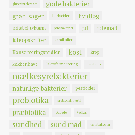
gode bakterier
glutenintolerance
grøntsager
hvidløg
herbicider
jul
julemad
irritabel tyktarm
jordbakterier
juleopskrifter
kemikalier
kost
Konserveringsmidler
krop
køkkenhave
laktofermentering
mirabeller
mælkesyrebakterier
naturlige bakterier
pesticider
probiotika
probiotisk livsstil
præbiotika
rødbeder
Rødkål
sundhed
sund mad
tarmbakterier