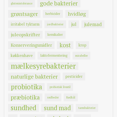
gode bakterier
glutenintolerance
grøntsager
hvidløg
herbicider
jul
julemad
irritabel tyktarm
jordbakterier
juleopskrifter
kemikalier
kost
Konserveringsmidler
krop
køkkenhave
laktofermentering
mirabeller
mælkesyrebakterier
naturlige bakterier
pesticider
probiotika
probiotisk livsstil
præbiotika
rødbeder
Rødkål
sundhed
sund mad
tarmbakterier