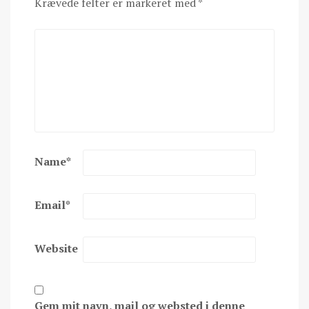
Krævede felter er markeret med
*
Name
*
Email
*
Website
Gem mit navn, mail og websted i denne