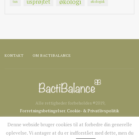
økologi
usprøjtet
tun
økologisk
KONTAKT
OM BACTIBALANCE
Alle rettigheder forbeholdes ®2019,
Forretningsbetingelser
,
Cookie- & Privatlivspolitik
Denne webside bruger cookies til at forbedre din generelle
oplevelse. Vi antager at du er indforstået med dette, men du