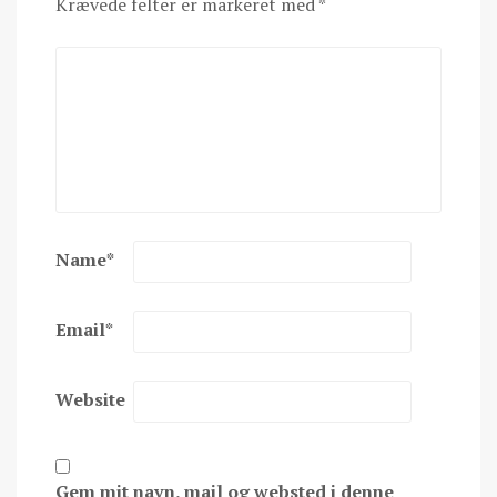
Krævede felter er markeret med
*
Name
*
Email
*
Website
Gem mit navn, mail og websted i denne