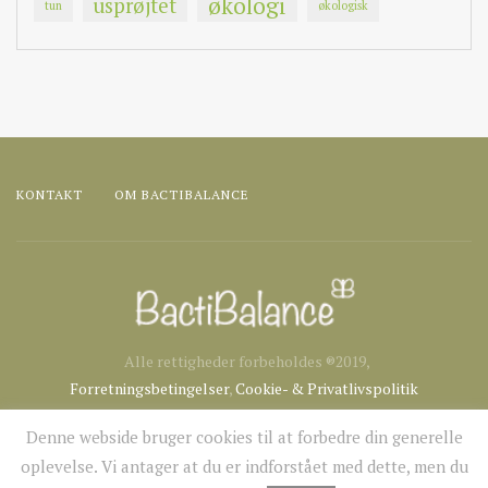
økologi
usprøjtet
tun
økologisk
KONTAKT
OM BACTIBALANCE
Alle rettigheder forbeholdes ®2019,
Forretningsbetingelser
,
Cookie- & Privatlivspolitik
Denne webside bruger cookies til at forbedre din generelle
oplevelse. Vi antager at du er indforstået med dette, men du