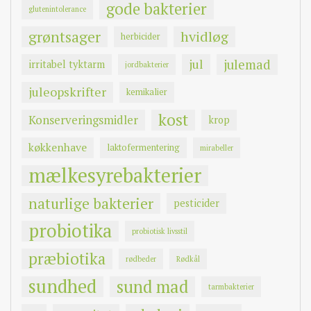
gode bakterier
glutenintolerance
grøntsager
hvidløg
herbicider
jul
julemad
irritabel tyktarm
jordbakterier
juleopskrifter
kemikalier
kost
Konserveringsmidler
krop
køkkenhave
laktofermentering
mirabeller
mælkesyrebakterier
naturlige bakterier
pesticider
probiotika
probiotisk livsstil
præbiotika
rødbeder
Rødkål
sundhed
sund mad
tarmbakterier