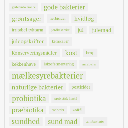
gode bakterier
glutenintolerance
grøntsager
hvidløg
herbicider
jul
julemad
irritabel tyktarm
jordbakterier
juleopskrifter
kemikalier
kost
Konserveringsmidler
krop
køkkenhave
laktofermentering
mirabeller
mælkesyrebakterier
naturlige bakterier
pesticider
probiotika
probiotisk livsstil
præbiotika
rødbeder
Rødkål
sundhed
sund mad
tarmbakterier