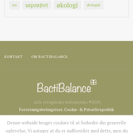
økologi
usprøjtet
tun
økologisk
KONTAKT
OM BACTIBALANCE
Alle rettigheder forbeholdes ®2019,
Forretningsbetingelser
,
Cookie- & Privatlivspolitik
Denne webside bruger cookies til at forbedre din generelle
oplevelse. Vi antager at du er indforstået med dette, men du