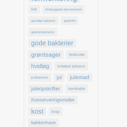
fisk
forebyggelse børneeksem
gavnlige bakterier
glutenfrit
glutenintolerance
gode bakterier
grøntsager
herbicider
hvidløg
irritabel tyktarm
julemad
jul
jordbakterier
juleopskrifter
kemikalier
Konserveringsmidler
kost
krop
køkkenhave