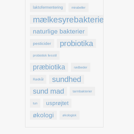
laktofermentering
mirabeller
mælkesyrebakterier
naturlige bakterier
probiotika
pesticider
probiotisk livsstil
præbiotika
rødbeder
sundhed
Rødkål
sund mad
tarmbakterier
usprøjtet
tun
økologi
økologisk