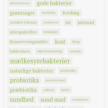
gode bakterier
glutenintolerance
grøntsager
hvidløg
herbicider
jul
julemad
irritabel tyktarm
jordbakterier
juleopskrifter
kemikalier
kost
Konserveringsmidler
krop
køkkenhave
laktofermentering
mirabeller
mælkesyrebakterier
naturlige bakterier
pesticider
probiotika
probiotisk livsstil
præbiotika
rødbeder
Rødkål
sundhed
sund mad
tarmbakterier