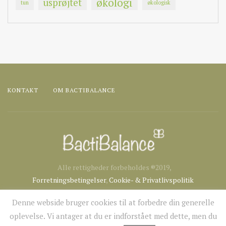
økologi
usprøjtet
tun
økologisk
KONTAKT
OM BACTIBALANCE
Alle rettigheder forbeholdes ®2019,
Forretningsbetingelser
,
Cookie- & Privatlivspolitik
Denne webside bruger cookies til at forbedre din generelle
oplevelse. Vi antager at du er indforstået med dette, men du