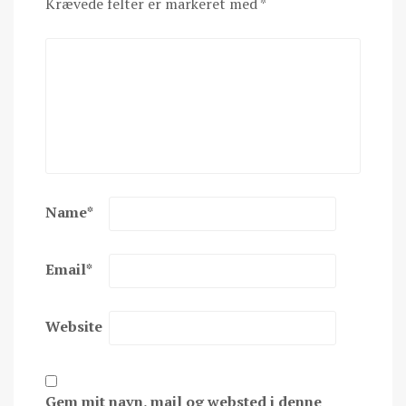
Krævede felter er markeret med
*
Name
*
Email
*
Website
Gem mit navn, mail og websted i denne