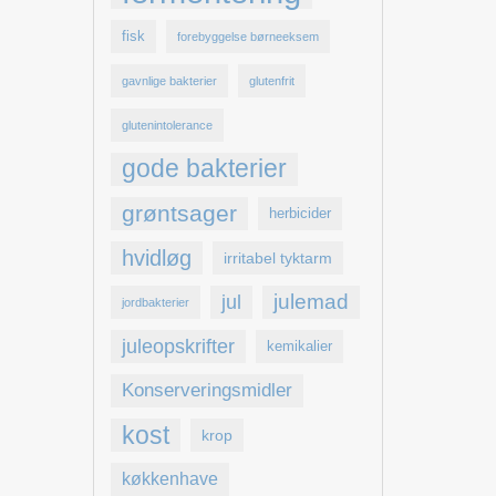
fisk
forebyggelse børneeksem
gavnlige bakterier
glutenfrit
glutenintolerance
gode bakterier
grøntsager
herbicider
hvidløg
irritabel tyktarm
julemad
jul
jordbakterier
juleopskrifter
kemikalier
Konserveringsmidler
kost
krop
køkkenhave