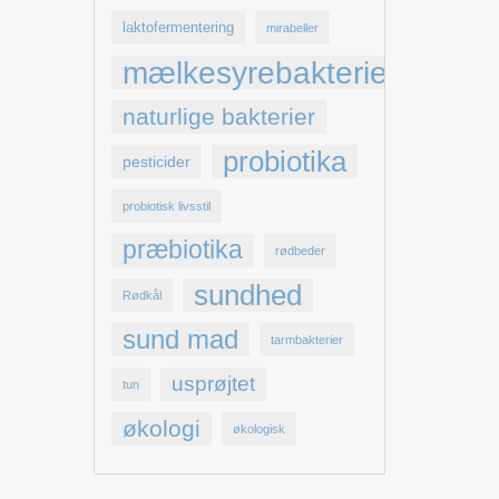
laktofermentering
mirabeller
mælkesyrebakterier
naturlige bakterier
probiotika
pesticider
probiotisk livsstil
præbiotika
rødbeder
sundhed
Rødkål
sund mad
tarmbakterier
usprøjtet
tun
økologi
økologisk