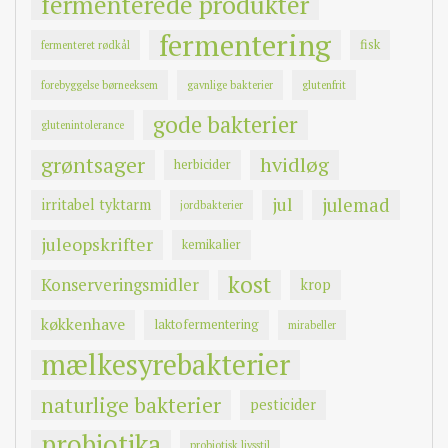
fermenterede produkter
fermentering
fisk
fermenteret rødkål
forebyggelse børneeksem
gavnlige bakterier
glutenfrit
gode bakterier
glutenintolerance
grøntsager
hvidløg
herbicider
jul
julemad
irritabel tyktarm
jordbakterier
juleopskrifter
kemikalier
kost
Konserveringsmidler
krop
køkkenhave
laktofermentering
mirabeller
mælkesyrebakterier
naturlige bakterier
pesticider
probiotika
probiotisk livsstil