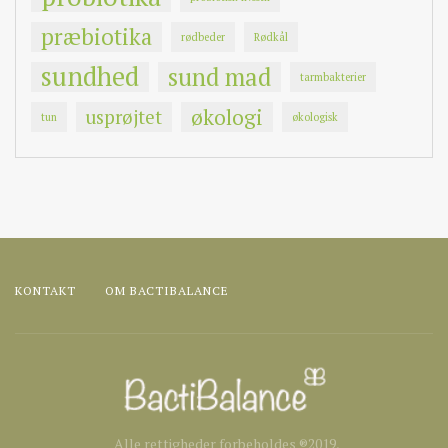
præbiotika
rødbeder
Rødkål
sundhed
sund mad
tarmbakterier
økologi
usprøjtet
tun
økologisk
KONTAKT
OM BACTIBALANCE
Alle rettigheder forbeholdes ®2019,