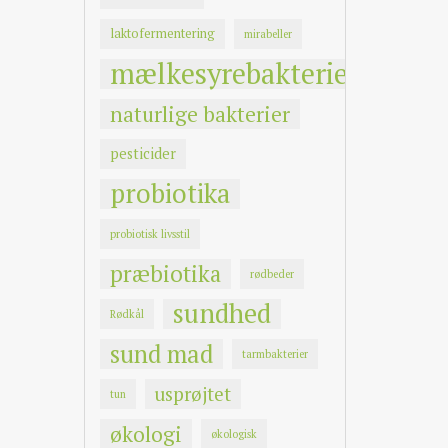
laktofermentering
mirabeller
mælkesyrebakterier
naturlige bakterier
pesticider
probiotika
probiotisk livsstil
præbiotika
rødbeder
sundhed
Rødkål
sund mad
tarmbakterier
usprøjtet
tun
økologi
økologisk