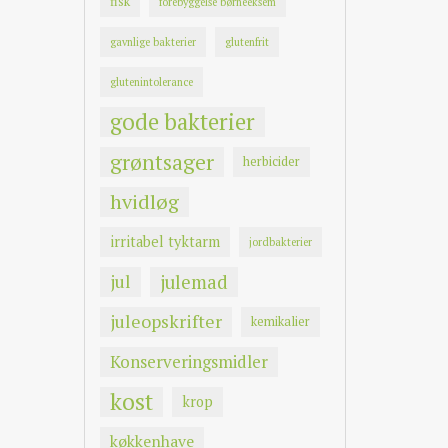
fisk
forebyggelse børneeksem
gavnlige bakterier
glutenfrit
glutenintolerance
gode bakterier
grøntsager
herbicider
hvidløg
irritabel tyktarm
jordbakterier
jul
julemad
juleopskrifter
kemikalier
Konserveringsmidler
kost
krop
køkkenhave