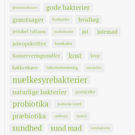
gode bakterier
glutenintolerance
grøntsager
hvidløg
herbicider
jul
julemad
irritabel tyktarm
jordbakterier
juleopskrifter
kemikalier
kost
Konserveringsmidler
krop
køkkenhave
laktofermentering
mirabeller
mælkesyrebakterier
naturlige bakterier
pesticider
probiotika
probiotisk livsstil
præbiotika
rødbeder
Rødkål
sundhed
sund mad
tarmbakterier