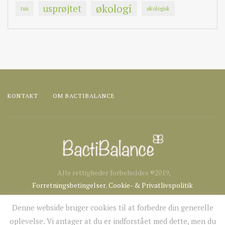
økologi
usprøjtet
tun
økologisk
KONTAKT
OM BACTIBALANCE
Alle rettigheder forbeholdes ®2019,
Forretningsbetingelser
,
Cookie- & Privatlivspolitik
Denne webside bruger cookies til at forbedre din generelle
oplevelse. Vi antager at du er indforstået med dette, men du