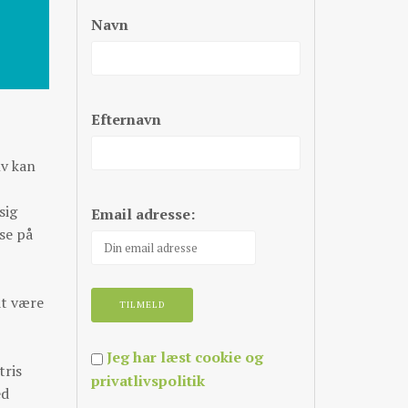
Navn
Efternavn
lv kan
sig
Email adresse:
 se på
dt være
Jeg har læst cookie og
tris
privatlivspolitik
ed