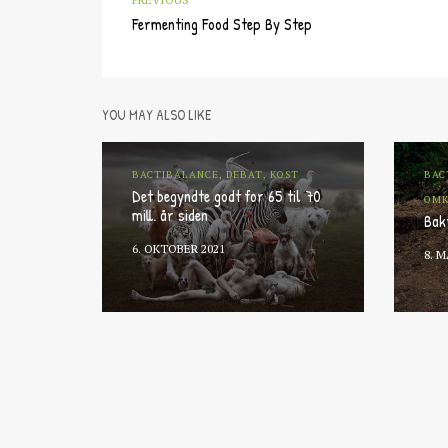
Fermenting Food Step By Step
YOU MAY ALSO LIKE
BACTIBALANCE, DEBAT, KOST
BAC
Det begyndte godt for 65 til 70
OMK
mill. år siden
Bak
6. OKTOBER 2021
8. 