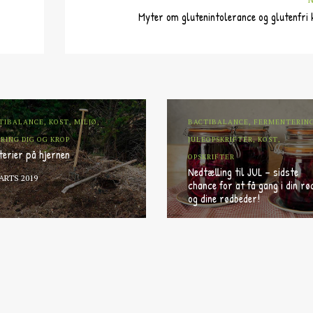
Myter om glutenintolerance og glutenfri 
TIBALANCE, KOST, MILJØ,
BACTIBALANCE, FERMENTERIN
RING DIG OG KROP
JULEOPSKRIFTER, KOST,
terier på hjernen
OPSKRIFTER
Nedtælling til JUL – sidste
MARTS 2019
chance for at få gang i din rø
og dine rødbeder!
6. DECEMBER 2018