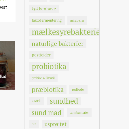
kost
køkkenhave
laktofermentering
mirabeller
mælkesyrebakterier
naturlige bakterier
G,
pesticider
probiotika
dkål
probiotisk livsstil
præbiotika
rødbeder
sundhed
Rødkål
sund mad
tarmbakterier
usprøjtet
tun