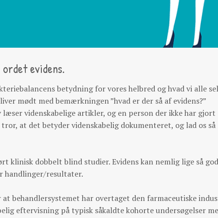
 ordet evidens.
teriebalancens betydning for vores helbred og hvad vi alle se
g bliver mødt med bemærkningen ”hvad er der så af evidens?”
læser videnskabelige artikler, og en person der ikke har gjort 
 tror, at det betyder videnskabelig dokumenteret, og lad os så
ørt klinisk dobbelt blind studier. Evidens kan nemlig lige så go
r handlinger/resultater.
 at behandlersystemet har overtaget den farmaceutiske indus
abelig eftervisning på typisk såkaldte kohorte undersøgelser m