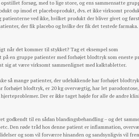
 opstillet forsøg, med to lige store, og ens sammensatte grup
dukt op imod et placeboprodukt, dvs. et ikke virksomt produ
patienterne ved ikke, hvilket produkt der bliver givet og førs
patienter, der fik placebo og hvilke der fik det testede farmaka.
ligt når det kommer til stykket? Tag et eksempel som
tet på en gruppe patienter med forhøjet blodtryk som eneste 
vist sig at være virksomt sammenlignet med kalktabletter.
ikke så mange patienter, der udelukkende har forhøjet blodtryk.
r forhøjet blodtryk, er 20 kg overvægtig, har let parodontose,
erteproblemer. Der er ikke taget højde for alle de andre klin
evet godkendt til en sådan blandingsbehandling – og det samm
 etc. Den røde tråd hos denne patient er inflammation, overvæ
 lidelser og som vil forværre hinanden og sandsynligvis vil fre