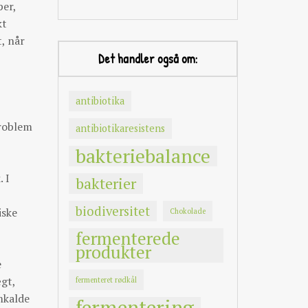
per,
kt
t, når
Det handler også om:
antibiotika
problem
antibiotikaresistens
bakteriebalance
 I
bakterier
biodiversitet
iske
Chokolade
fermenterede
produkter
e
gt,
fermenteret rødkål
mkalde
fermentering