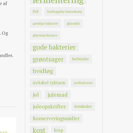
e af
fisk
forebyggelse børneeksem
gavnlige bakterier
glutenfrit
. Og
glutenintolerance
gode bakterier
andler.
grøntsager
herbicider
hvidløg
irritabel tyktarm
jordbakterier
jul
julemad
juleopskrifter
kemikalier
Konserveringsmidler
kost
krop
NEXT