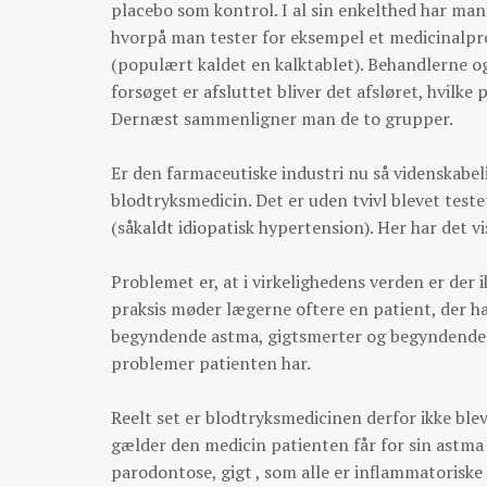
placebo som kontrol. I al sin enkelthed har man
hvorpå man tester for eksempel et medicinalpro
(populært kaldet en kalktablet). Behandlerne og 
forsøget er afsluttet bliver det afsløret, hvilke 
Dernæst sammenligner man de to grupper.
Er den farmaceutiske industri nu så videnskabe
blodtryksmedicin. Det er uden tvivl blevet tes
(såkaldt idiopatisk hypertension). Her har det 
Problemet er, at i virkelighedens verden er der 
praksis møder lægerne oftere en patient, der ha
begyndende astma, gigtsmerter og begyndende hj
problemer patienten har.
Reelt set er blodtryksmedicinen derfor ikke bl
gælder den medicin patienten får for sin astma
parodontose, gigt , som alle er inflammatoriske